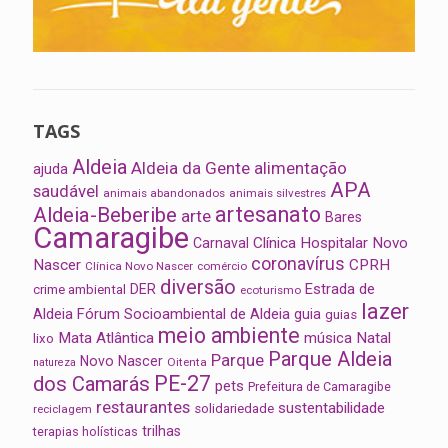
TAGS
Aldeia
Aldeia da Gente
alimentação
ajuda
APA
saudável
animais abandonados
animais silvestres
artesanato
Aldeia-Beberibe
arte
Bares
Camaragibe
Clínica Hospitalar Novo
Carnaval
coronavírus
Nascer
CPRH
Clínica Novo Nascer
comércio
diversão
Estrada de
DER
crime ambiental
ecoturismo
lazer
Aldeia
Fórum Socioambiental de Aldeia
guia
guias
meio ambiente
Mata Atlântica
música
Natal
lixo
Parque Aldeia
Parque
Novo Nascer
Oitenta
natureza
PE-27
dos Camarás
pets
Prefeitura de Camaragibe
restaurantes
sustentabilidade
solidariedade
reciclagem
trilhas
terapias holísticas