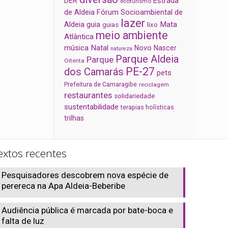
Estrada
DER
ecoturismo
de Aldeia
Fórum Socioambiental de
lazer
Aldeia
Mata
guia
guias
lixo
meio ambiente
Atlântica
música
Natal
Novo Nascer
natureza
Parque Aldeia
Parque
Oitenta
PE-27
dos Camarás
pets
Prefeitura de Camaragibe
reciclagem
restaurantes
solidariedade
sustentabilidade
terapias holísticas
trilhas
extos recentes
Pesquisadores descobrem nova espécie de
perereca na Apa Aldeia-Beberibe
Audiência pública é marcada por bate-boca e
falta de luz