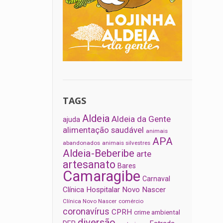
TAGS
Aldeia
Aldeia da Gente
ajuda
alimentação saudável
animais
APA
abandonados
animais silvestres
Aldeia-Beberibe
arte
artesanato
Bares
Camaragibe
Carnaval
Clínica Hospitalar Novo Nascer
Clínica Novo Nascer
comércio
coronavírus
CPRH
crime ambiental
diversão