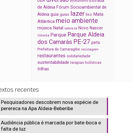
Estrada
DER
ecoturismo
de Aldeia
Fórum Socioambiental de
lazer
Aldeia
Mata
guia
guias
lixo
meio ambiente
Atlântica
música
Natal
Novo Nascer
natureza
Parque Aldeia
Parque
Oitenta
PE-27
dos Camarás
pets
Prefeitura de Camaragibe
reciclagem
restaurantes
solidariedade
sustentabilidade
terapias holísticas
trilhas
extos recentes
Pesquisadores descobrem nova espécie de
perereca na Apa Aldeia-Beberibe
Audiência pública é marcada por bate-boca e
falta de luz