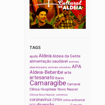
TAGS
Aldeia
Aldeia da Gente
ajuda
alimentação saudável
animais
APA
abandonados
animais silvestres
Aldeia-Beberibe
arte
artesanato
Bares
Camaragibe
Carnaval
Clínica Hospitalar Novo Nascer
Clínica Novo Nascer
comércio
coronavírus
CPRH
crime ambiental
diversão