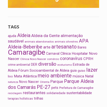
TAGS
Aldeia
Aldeia da Gente
alimentação
ajuda
APA
saudável
animais abandonados
animais silvestres
artesanato
Aldeia-Beberibe
arte
Bares
Camaragibe
Clínica Hospitalar Novo
Carnaval
coronavírus
Nascer
CPRH
Clínica Novo Nascer
comércio
diversão
Estrada de
DER
crime ambiental
ecoturismo
lazer
Aldeia
Fórum Socioambiental de Aldeia
guia
guias
meio ambiente
Mata Atlântica
música
Natal
lixo
Parque Aldeia
Parque
Novo Nascer
Oitenta
natureza
PE-27
dos Camarás
pets
Prefeitura de Camaragibe
restaurantes
sustentabilidade
solidariedade
reciclagem
trilhas
terapias holísticas