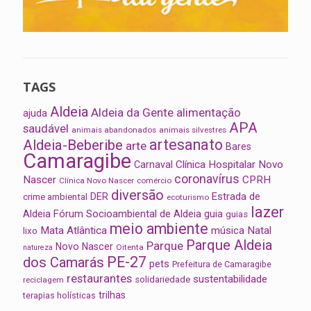
TAGS
Aldeia
Aldeia da Gente
alimentação
ajuda
APA
saudável
animais abandonados
animais silvestres
artesanato
Aldeia-Beberibe
arte
Bares
Camaragibe
Clínica Hospitalar Novo
Carnaval
coronavírus
Nascer
CPRH
Clínica Novo Nascer
comércio
diversão
Estrada de
DER
crime ambiental
ecoturismo
lazer
Aldeia
Fórum Socioambiental de Aldeia
guia
guias
meio ambiente
Mata Atlântica
música
Natal
lixo
Parque Aldeia
Parque
Novo Nascer
Oitenta
natureza
PE-27
dos Camarás
pets
Prefeitura de Camaragibe
restaurantes
sustentabilidade
solidariedade
reciclagem
trilhas
terapias holísticas