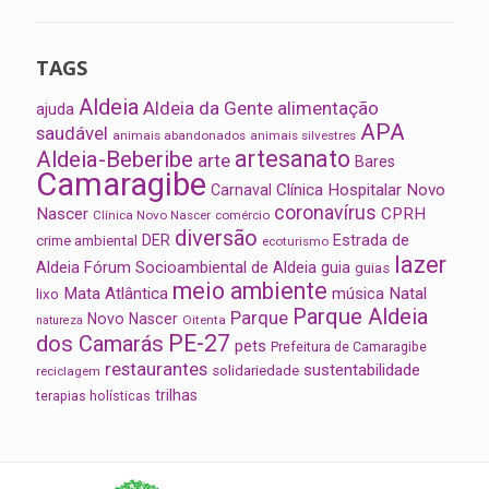
TAGS
Aldeia
Aldeia da Gente
alimentação
ajuda
APA
saudável
animais abandonados
animais silvestres
artesanato
Aldeia-Beberibe
arte
Bares
Camaragibe
Clínica Hospitalar Novo
Carnaval
coronavírus
Nascer
CPRH
Clínica Novo Nascer
comércio
diversão
Estrada de
DER
crime ambiental
ecoturismo
lazer
Aldeia
Fórum Socioambiental de Aldeia
guia
guias
meio ambiente
Mata Atlântica
música
Natal
lixo
Parque Aldeia
Parque
Novo Nascer
Oitenta
natureza
PE-27
dos Camarás
pets
Prefeitura de Camaragibe
restaurantes
sustentabilidade
solidariedade
reciclagem
trilhas
terapias holísticas