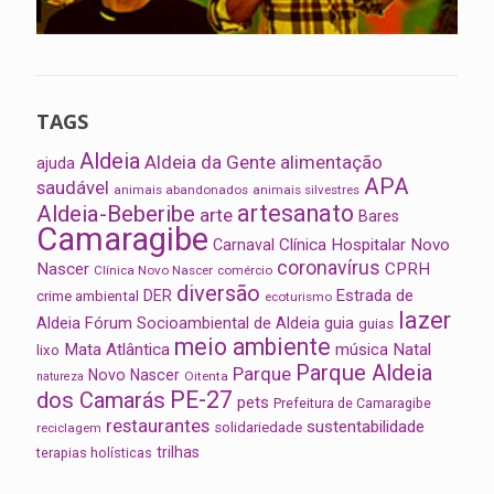
TAGS
Aldeia
Aldeia da Gente
alimentação
ajuda
APA
saudável
animais abandonados
animais silvestres
artesanato
Aldeia-Beberibe
arte
Bares
Camaragibe
Clínica Hospitalar Novo
Carnaval
coronavírus
Nascer
CPRH
Clínica Novo Nascer
comércio
diversão
Estrada de
DER
crime ambiental
ecoturismo
lazer
Aldeia
Fórum Socioambiental de Aldeia
guia
guias
meio ambiente
Mata Atlântica
música
Natal
lixo
Parque Aldeia
Parque
Novo Nascer
Oitenta
natureza
PE-27
dos Camarás
pets
Prefeitura de Camaragibe
restaurantes
sustentabilidade
solidariedade
reciclagem
trilhas
terapias holísticas