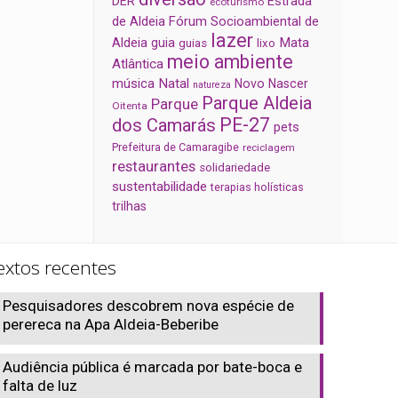
Estrada
DER
ecoturismo
de Aldeia
Fórum Socioambiental de
lazer
Aldeia
Mata
guia
guias
lixo
meio ambiente
Atlântica
música
Natal
Novo Nascer
natureza
Parque Aldeia
Parque
Oitenta
PE-27
dos Camarás
pets
Prefeitura de Camaragibe
reciclagem
restaurantes
solidariedade
sustentabilidade
terapias holísticas
trilhas
extos recentes
Pesquisadores descobrem nova espécie de
perereca na Apa Aldeia-Beberibe
Audiência pública é marcada por bate-boca e
falta de luz