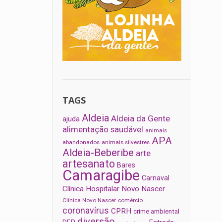
TAGS
Aldeia
Aldeia da Gente
ajuda
alimentação saudável
animais
APA
abandonados
animais silvestres
Aldeia-Beberibe
arte
artesanato
Bares
Camaragibe
Carnaval
Clínica Hospitalar Novo Nascer
Clínica Novo Nascer
comércio
coronavírus
CPRH
crime ambiental
diversão