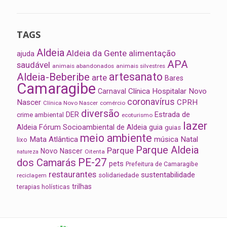
TAGS
Aldeia
Aldeia da Gente
alimentação
ajuda
APA
saudável
animais abandonados
animais silvestres
artesanato
Aldeia-Beberibe
arte
Bares
Camaragibe
Clínica Hospitalar Novo
Carnaval
coronavírus
Nascer
CPRH
Clínica Novo Nascer
comércio
diversão
Estrada de
DER
crime ambiental
ecoturismo
lazer
Aldeia
Fórum Socioambiental de Aldeia
guia
guias
meio ambiente
Mata Atlântica
música
Natal
lixo
Parque Aldeia
Parque
Novo Nascer
Oitenta
natureza
PE-27
dos Camarás
pets
Prefeitura de Camaragibe
restaurantes
sustentabilidade
solidariedade
reciclagem
trilhas
terapias holísticas