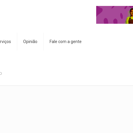
rviços
Opinião
Fale com a gente
o