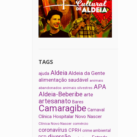
TAGS
Aldeia
Aldeia da Gente
ajuda
alimentação saudável
animais
APA
abandonados
animais silvestres
Aldeia-Beberibe
arte
artesanato
Bares
Camaragibe
Carnaval
Clínica Hospitalar Novo Nascer
Clínica Novo Nascer
comércio
coronavírus
CPRH
crime ambiental
diversão