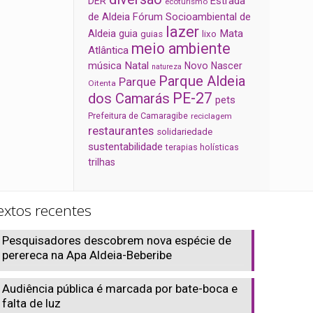
Estrada
DER
ecoturismo
de Aldeia
Fórum Socioambiental de
lazer
Aldeia
Mata
guia
guias
lixo
meio ambiente
Atlântica
música
Natal
Novo Nascer
natureza
Parque Aldeia
Parque
Oitenta
PE-27
dos Camarás
pets
Prefeitura de Camaragibe
reciclagem
restaurantes
solidariedade
sustentabilidade
terapias holísticas
trilhas
extos recentes
Pesquisadores descobrem nova espécie de
perereca na Apa Aldeia-Beberibe
Audiência pública é marcada por bate-boca e
falta de luz