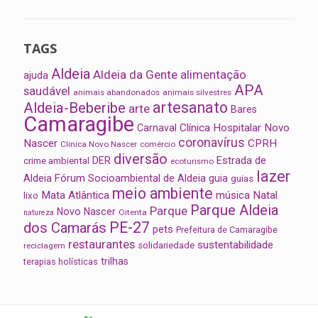
TAGS
Aldeia
Aldeia da Gente
alimentação
ajuda
APA
saudável
animais abandonados
animais silvestres
artesanato
Aldeia-Beberibe
arte
Bares
Camaragibe
Clínica Hospitalar Novo
Carnaval
coronavírus
Nascer
CPRH
Clínica Novo Nascer
comércio
diversão
Estrada de
DER
crime ambiental
ecoturismo
lazer
Aldeia
Fórum Socioambiental de Aldeia
guia
guias
meio ambiente
Mata Atlântica
música
Natal
lixo
Parque Aldeia
Parque
Novo Nascer
Oitenta
natureza
PE-27
dos Camarás
pets
Prefeitura de Camaragibe
restaurantes
sustentabilidade
solidariedade
reciclagem
trilhas
terapias holísticas