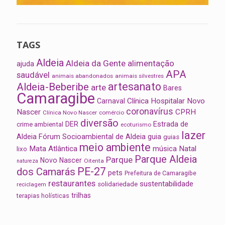
TAGS
Aldeia
Aldeia da Gente
alimentação
ajuda
APA
saudável
animais abandonados
animais silvestres
artesanato
Aldeia-Beberibe
arte
Bares
Camaragibe
Clínica Hospitalar Novo
Carnaval
coronavírus
Nascer
CPRH
Clínica Novo Nascer
comércio
diversão
Estrada de
DER
crime ambiental
ecoturismo
lazer
Aldeia
Fórum Socioambiental de Aldeia
guia
guias
meio ambiente
Mata Atlântica
música
Natal
lixo
Parque Aldeia
Parque
Novo Nascer
Oitenta
natureza
PE-27
dos Camarás
pets
Prefeitura de Camaragibe
restaurantes
sustentabilidade
solidariedade
reciclagem
trilhas
terapias holísticas