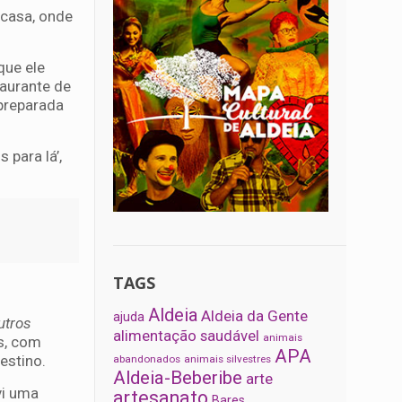
 casa, onde
que ele
taurante de
 preparada
para lá’,
TAGS
Aldeia
Aldeia da Gente
ajuda
utros
alimentação saudável
animais
es, com
APA
estino.
abandonados
animais silvestres
Aldeia-Beberibe
arte
vi uma
artesanato
Bares