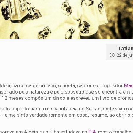
Tatia
22 de j
deia, há cerca de um ano, o poeta, cantor e compositor
Mac
spirado pela natureza e pelo sossego que só encontra em 
s 12 meses compôs um disco e escreveu um livro de crônic
me transporto para a minha infância no Sertão, onde vivia r
 – e me sinto verdadeiramente em casa’, resume, ao abrir o
.
 morava em Aldeia, sua filha estudava na
EIA
, mas o trabalho 