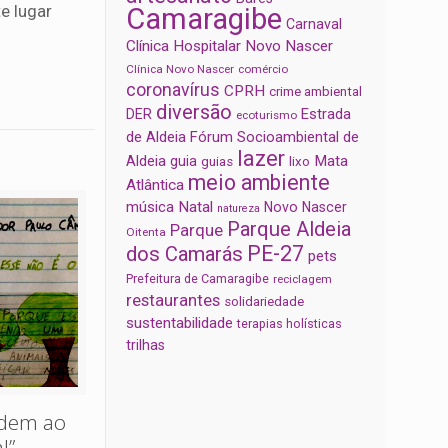
e lugar
Camaragibe
Carnaval
Clínica Hospitalar Novo Nascer
Clínica Novo Nascer
comércio
coronavírus
CPRH
crime ambiental
diversão
Estrada
DER
ecoturismo
de Aldeia
Fórum Socioambiental de
lazer
Aldeia
Mata
guia
guias
lixo
meio ambiente
Atlântica
música
Natal
Novo Nascer
natureza
Parque Aldeia
Parque
Oitenta
PE-27
dos Camarás
pets
Prefeitura de Camaragibe
reciclagem
restaurantes
solidariedade
sustentabilidade
terapias holísticas
trilhas
edem ao
!”