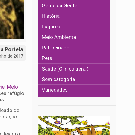
Gente da Gente
História
Lugares
Meio Ambiente
Patrocinado
na Portela
unho de 2017
Pets
Saúde (Clínica geral)
Sem categoria
iel Melo
Variedades
seu refúgio
as.
odeado de
 coração
o levou a