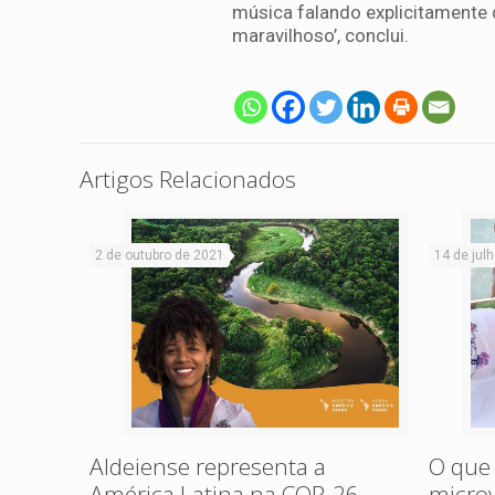
música falando explicitamente 
maravilhoso’, conclui.
Artigos Relacionados
2 de outubro de 2021
14 de jul
Aldeiense representa a
O que
América Latina na COP-26
micro