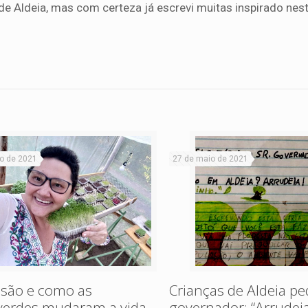
de Aldeia, mas com certeza já escrevi muitas inspirado nest
ho de 2021
27 de maio de 2021
 são e como as
Crianças de Aldeia p
verdes mudaram a vida
governador: “Arrudeia