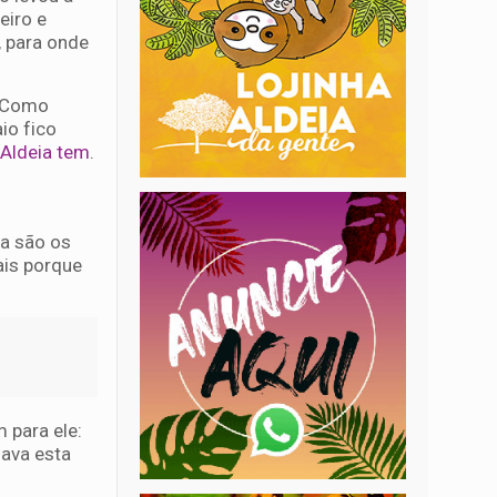
eiro e
, para onde
. Como
io fico
Aldeia tem
.
a são os
ais porque
 para ele:
dava esta