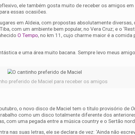
eflexivo, ele também gosta muito de receber os amigos em
 para essas ocasiões.
s lugares em Aldeia, com propostas absolutamente diversas, 
iba, com um ambiente bem popular, no Vera Cruz; e o ‘Res
nhecido
O Tempo
, no km 11, cujo charme maior é a comida
tástica e uma área muito bacana. Sempre levo meus amigos 
nho preferido de Maciel para receber os amigos
utubro, o novo disco de Maciel tem o título provisório de
O
 o trabalho como um disco totalmente diferente dos anterior
as, com uma pegada entre a música country e o Sertão nord
ra nas suas letras, ele se declara de vez: ‘Ainda não escre