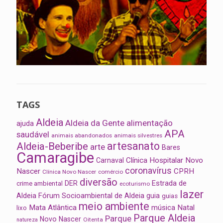
TAGS
Aldeia
Aldeia da Gente
alimentação
ajuda
APA
saudável
animais abandonados
animais silvestres
artesanato
Aldeia-Beberibe
arte
Bares
Camaragibe
Clínica Hospitalar Novo
Carnaval
coronavírus
Nascer
CPRH
Clínica Novo Nascer
comércio
diversão
Estrada de
DER
crime ambiental
ecoturismo
lazer
Aldeia
Fórum Socioambiental de Aldeia
guia
guias
meio ambiente
Mata Atlântica
música
Natal
lixo
Parque Aldeia
Parque
Novo Nascer
Oitenta
natureza