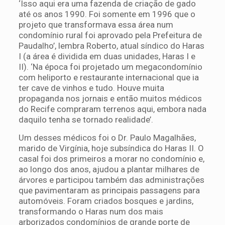
‘Isso aqui era uma fazenda de criação de gado
até os anos 1990. Foi somente em 1996 que o
projeto que transformava essa área num
condomínio rural foi aprovado pela Prefeitura de
Paudalho’, lembra Roberto, atual síndico do Haras
I (a área é dividida em duas unidades, Haras I e
II). ‘Na época foi projetado um megacondomínio
com heliporto e restaurante internacional que ia
ter cave de vinhos e tudo. Houve muita
propaganda nos jornais e então muitos médicos
do Recife compraram terrenos aqui, embora nada
daquilo tenha se tornado realidade’.
Um desses médicos foi o Dr. Paulo Magalhães,
marido de Virgínia, hoje subsíndica do Haras II. O
casal foi dos primeiros a morar no condomínio e,
ao longo dos anos, ajudou a plantar milhares de
árvores e participou também das administrações
que pavimentaram as principais passagens para
automóveis. Foram criados bosques e jardins,
transformando o Haras num dos mais
arborizados condomínios de grande porte de