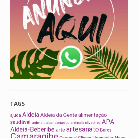
TAGS
Aldeia
Aldeia da Gente
alimentação
ajuda
APA
saudável
animais abandonados
animais silvestres
artesanato
Aldeia-Beberibe
arte
Bares
Camaragibe
Clínica Hospitalar Novo
Carnaval