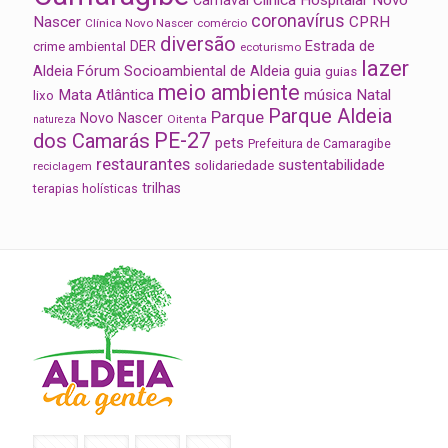
coronavírus
Nascer
CPRH
Clínica Novo Nascer
comércio
diversão
Estrada de
DER
crime ambiental
ecoturismo
lazer
Aldeia
Fórum Socioambiental de Aldeia
guia
guias
meio ambiente
Mata Atlântica
música
Natal
lixo
Parque Aldeia
Parque
Novo Nascer
Oitenta
natureza
PE-27
dos Camarás
pets
Prefeitura de Camaragibe
restaurantes
sustentabilidade
solidariedade
reciclagem
trilhas
terapias holísticas