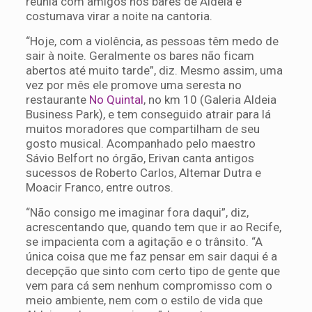
reunia com amigos nos bares de Aldeia e
costumava virar a noite na cantoria.
“Hoje, com a violência, as pessoas têm medo de
sair à noite. Geralmente os bares não ficam
abertos até muito tarde”, diz. Mesmo assim, uma
vez por mês ele promove uma seresta no
restaurante
No Quintal
, no km 10 (Galeria Aldeia
Business Park), e tem conseguido atrair para lá
muitos moradores que compartilham de seu
gosto musical. Acompanhado pelo maestro
Sávio Belfort no órgão, Erivan canta antigos
sucessos de Roberto Carlos, Altemar Dutra e
Moacir Franco, entre outros.
“Não consigo me imaginar fora daqui”, diz,
acrescentando que, quando tem que ir ao Recife,
se impacienta com a agitação e o trânsito. “A
única coisa que me faz pensar em sair daqui é a
decepção que sinto com certo tipo de gente que
vem para cá sem nenhum compromisso com o
meio ambiente, nem com o estilo de vida que