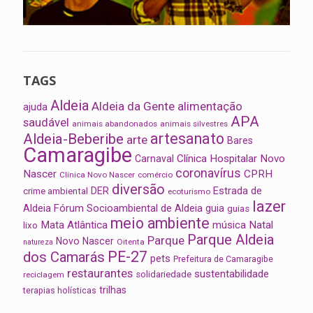
TAGS
Aldeia
Aldeia da Gente
alimentação
ajuda
APA
saudável
animais abandonados
animais silvestres
artesanato
Aldeia-Beberibe
arte
Bares
Camaragibe
Clínica Hospitalar Novo
Carnaval
coronavírus
Nascer
CPRH
Clínica Novo Nascer
comércio
diversão
Estrada de
DER
crime ambiental
ecoturismo
lazer
Aldeia
Fórum Socioambiental de Aldeia
guia
guias
meio ambiente
Mata Atlântica
música
Natal
lixo
Parque Aldeia
Parque
Novo Nascer
Oitenta
natureza
PE-27
dos Camarás
pets
Prefeitura de Camaragibe
restaurantes
sustentabilidade
solidariedade
reciclagem
trilhas
terapias holísticas