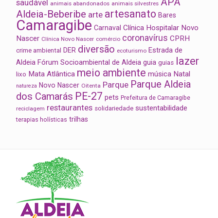
APA
saudável
animais abandonados
animais silvestres
artesanato
Aldeia-Beberibe
arte
Bares
Camaragibe
Clínica Hospitalar Novo
Carnaval
coronavírus
Nascer
CPRH
Clínica Novo Nascer
comércio
diversão
Estrada de
DER
crime ambiental
ecoturismo
lazer
Aldeia
Fórum Socioambiental de Aldeia
guia
guias
meio ambiente
Mata Atlântica
música
Natal
lixo
Parque Aldeia
Parque
Novo Nascer
Oitenta
natureza
PE-27
dos Camarás
pets
Prefeitura de Camaragibe
restaurantes
sustentabilidade
solidariedade
reciclagem
trilhas
terapias holísticas