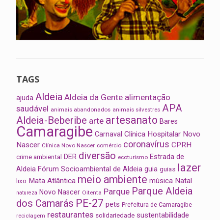
TAGS
Aldeia
Aldeia da Gente
alimentação
ajuda
APA
saudável
animais abandonados
animais silvestres
artesanato
Aldeia-Beberibe
arte
Bares
Camaragibe
Clínica Hospitalar Novo
Carnaval
coronavírus
Nascer
CPRH
Clínica Novo Nascer
comércio
diversão
Estrada de
DER
crime ambiental
ecoturismo
lazer
Aldeia
Fórum Socioambiental de Aldeia
guia
guias
meio ambiente
Mata Atlântica
música
Natal
lixo
Parque Aldeia
Parque
Novo Nascer
Oitenta
natureza
PE-27
dos Camarás
pets
Prefeitura de Camaragibe
restaurantes
sustentabilidade
solidariedade
reciclagem