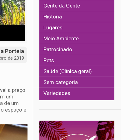
Gente da Gente
História
Lugares
Meio Ambiente
Patrocinado
na Portela
bro de 2019
Pets
Saúde (Clínica geral)
Sem categoria
vel a preço
Variedades
com um
ca de um
e o espaço e