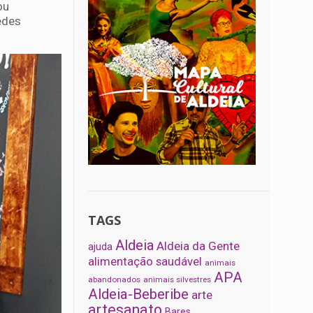
ou
edes
TAGS
Aldeia
Aldeia da Gente
ajuda
alimentação saudável
animais
APA
abandonados
animais silvestres
Aldeia-Beberibe
arte
artesanato
Bares