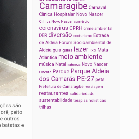
Camaragibe
Carnaval
Clínica Hospitalar Novo Nascer
Clínica Novo Nascer
comércio
coronavírus
CPRH
crime ambiental
diversão
Estrada
DER
ecoturismo
de Aldeia
Fórum Socioambiental de
lazer
Aldeia
Mata
guia
guias
lixo
meio ambiente
Atlântica
música
Natal
Novo Nascer
natureza
Parque Aldeia
Parque
Oitenta
PE-27
dos Camarás
pets
Prefeitura de Camaragibe
reciclagem
restaurantes
solidariedade
sustentabilidade
terapias holísticas
opções são
trilhas
orê, peito
e outros.
 batatas e