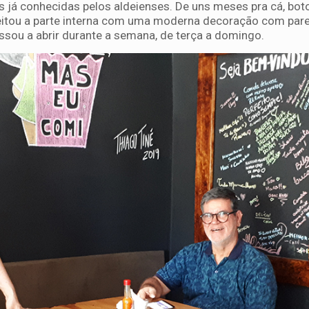
s já conhecidas pelos aldeienses. De uns meses pra cá, bot
ajeitou a parte interna com uma moderna decoração com par
ssou a abrir durante a semana, de terça a domingo.