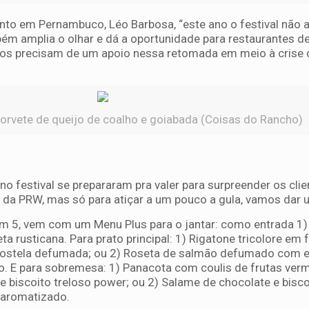
to em Pernambuco, Léo Barbosa, “este ano o festival não 
m amplia o olhar e dá a oportunidade para restaurantes d
dos precisam de um apoio nessa retomada em meio à crise 
orvete de queijo de coalho e goiabada (Coisas do Rancho)
 no festival se prepararam pra valer para surpreender os clie
da PRW, mas só para atiçar a um pouco a gula, vamos dar u
km 5, vem com um Menu Plus para o jantar: como entrada 1)
a rusticana. Para prato principal: 1) Rigatone tricolore em
 costela defumada; ou 2) Roseta de salmão defumado com 
o. E para sobremesa: 1) Panacota com coulis de frutas verm
e biscoito treloso power; ou 2) Salame de chocolate e bisco
y aromatizado.