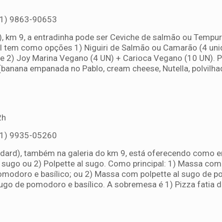
81) 9863-90653
 km 9, a entradinha pode ser Ceviche de salmão ou Tempur
al tem como opções 1) Niguiri de Salmão ou Camarão (4 uni
 e 2) Joy Marina Vegano (4 UN) + Carioca Vegano (10 UN). Pr
banana empanada no Pablo, cream cheese, Nutella, polvilh
2h
81) 9935-05260
dard), também na galeria do km 9, está oferecendo como e
 sugo ou 2) Polpette al sugo. Como principal: 1) Massa co
omodoro e basílico; ou 2) Massa com polpette al sugo de 
sugo de pomodoro e basílico. A sobremesa é 1) Pizza fatia d