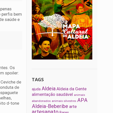
apenas
e perfis bem
de saúde e
ntes. Os
m spoiler:
TAGS
 Ceviche de
 fonduta de
Aldeia
Aldeia da Gente
ajuda
espaguete
alimentação saudável
animais
elhas,
APA
abandonados
animais silvestres
ito d-tone
Aldeia-Beberibe
arte
artesanato
Bares