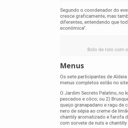
Segundo o coordenador do even
cresce graficamente, mas també
diferentes, entendendo que to
econômica”.
Bolo de rolo com s
Menus
Os sete participantes de Aldeia
menus completos estão no site 
O Jardim Secreto Palatino, no 
pescados e côco; ou 2) Brusquet
queijo granapadano e ragu de
nero de sépia ao creme de limã
chantily aromatizado e farofa d
com sorvete de nuts e chantill