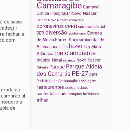
Camaragibe
Carnaval
Clínica Hospitalar Novo Nascer
Clínica Novo Nascer
comércio
á de peixe
coronavírus
CPRH
crime ambiental
dades) +
diversão
Estrada
DER
a fechar, a
ecoturismo
ado com
de Aldeia
Fórum Socioambiental de
lazer
Aldeia
Mata
guia
guias
lixo
meio ambiente
Atlântica
música
Natal
Novo Nascer
natureza
Parque Aldeia
Parque
Oitenta
PE-27
dos Camarás
pets
Prefeitura de Camaragibe
reciclagem
restaurantes
solidariedade
ntrada no
sustentabilidade
terapias holísticas
m camarão al
trilhas
pomodoro e
upla de