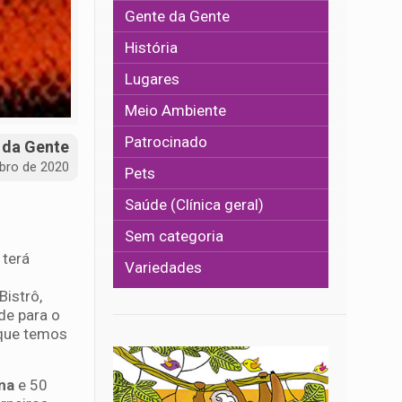
Gente da Gente
História
Lugares
Meio Ambiente
Patrocinado
 da Gente
bro de 2020
Pets
Saúde (Clínica geral)
Sem categoria
 terá
Variedades
Bistrô,
de para o
 que temos
na
e 50