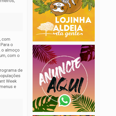
rneiros,
o, com
 Para o
, o almoço
ium, com o
 programa de
 populações
rant Week
s menus e