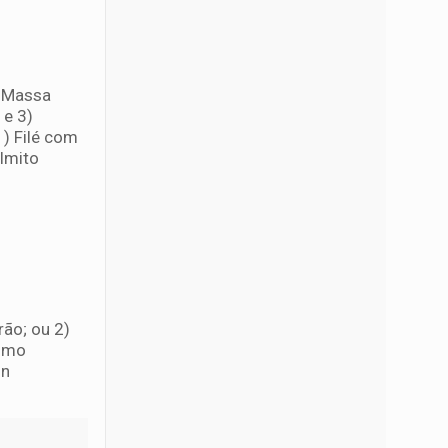
) Massa
 e 3)
) Filé com
lmito
ão; ou 2)
como
on