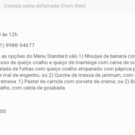
Costela suína defumada (Dom Alex)
 às 12h
81) 9988-94677
0, as opções do Menu Standard são 1) Nhoque de banana c
moso de queijo coalho e queijo de manteiga com carne de so
Salada de folhas com queijo coalho empanado com páprica p
 mel de engenho; ou 2) Quiche de massa de jerimum, com
bremesa: 1) Pastel de cartola com sorvete de creme; ou 2) B
oalho, com calda de goiabada.
h00