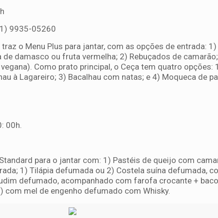
2h
81) 9935-05260
traz o Menu Plus para jantar, com as opções de entrada: 1
ia de damasco ou fruta vermelha; 2) Rebuçados de camarão;
vegana). Como prato principal, o Ceça tem quatro opções: 1
hau à Lagareiro; 3) Bacalhau com natas; e 4) Moqueca de pa
: 00h.
tandard para o jantar com: 1) Pastéis de queijo com camar
rada; 1) Tilápia defumada ou 2) Costela suína defumada, 
 Pudim defumado, acompanhado com farofa crocante + bac
o 1) com mel de engenho defumado com Whisky.