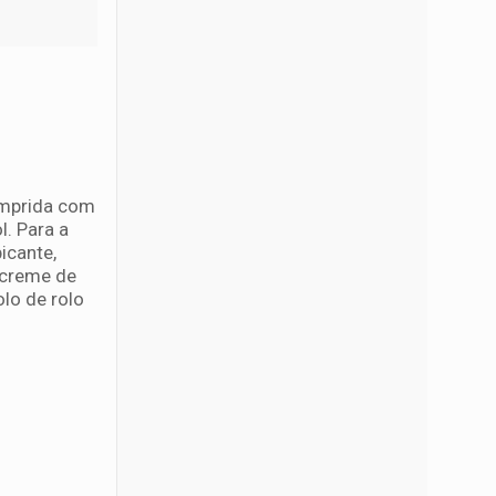
omprida com
l. Para a
icante,
 creme de
olo de rolo