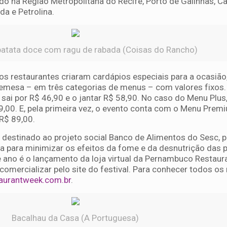
do na Região Metropolitana do Recife, Porto de Galinhas, Ca
da e Petrolina.
atata doce com ragu de rabada (Coisas do Rancho)
s restaurantes criaram cardápios especiais para a ocasiã
bremesa – em três categorias de menus – com valores fixos.
ai por R$ 46,90 e o jantar R$ 58,90. No caso do Menu Plus
69,00. E, pela primeira vez, o evento conta com o Menu Prem
 R$ 89,00.
á destinado ao projeto social Banco de Alimentos do Sesc,
ua para minimizar os efeitos da fome e da desnutrição das
 ano é o lançamento da loja virtual da Pernambuco Restau
comercializar pelo site do festival. Para conhecer todos o
aurantweek.com.br
.
Bacalhau da Casa (A Portuguesa)