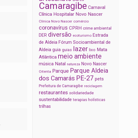
Camaragibe
Carnaval
Clínica Hospitalar Novo Nascer
Clínica Novo Nascer
comércio
coronavírus
CPRH
crime ambiental
diversão
Estrada
DER
ecoturismo
de Aldeia
Fórum Socioambiental de
lazer
Aldeia
Mata
guia
guias
lixo
meio ambiente
Atlântica
música
Natal
Novo Nascer
natureza
Parque Aldeia
Parque
Oitenta
PE-27
dos Camarás
pets
Prefeitura de Camaragibe
reciclagem
restaurantes
solidariedade
sustentabilidade
terapias holísticas
trilhas
.