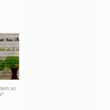
edem ao
!”