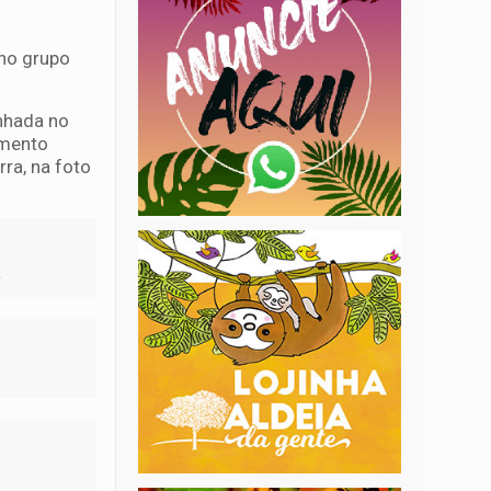
 no grupo
nhada no
imento
ra, na foto
.