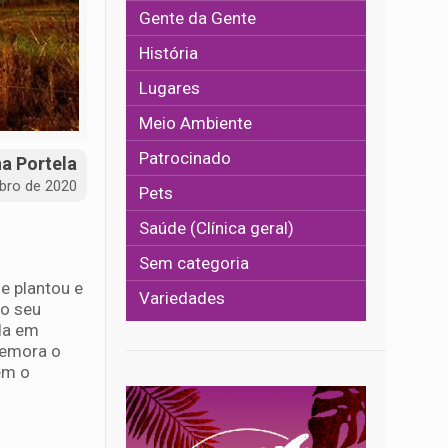
Gente da Gente
História
Lugares
Meio Ambiente
Patrocinado
na Portela
bro de 2020
Pets
Saúde (Clínica geral)
Sem categoria
e plantou e
Variedades
 o seu
da em
memora o
tem o