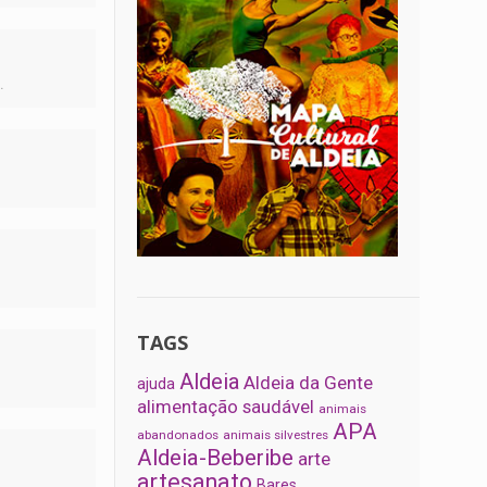
.
TAGS
Aldeia
Aldeia da Gente
ajuda
alimentação saudável
animais
APA
abandonados
animais silvestres
Aldeia-Beberibe
arte
artesanato
Bares