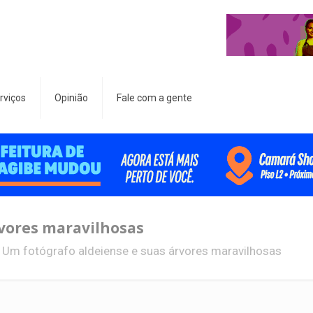
rviços
Opinião
Fale com a gente
rvores maravilhosas
Um fotógrafo aldeiense e suas árvores maravilhosas