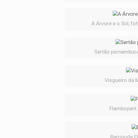
A Árvore e o Sol, fo
Sertão pernambucan
Visgueiro da M
Flamboyant. 
Barriguda Fl