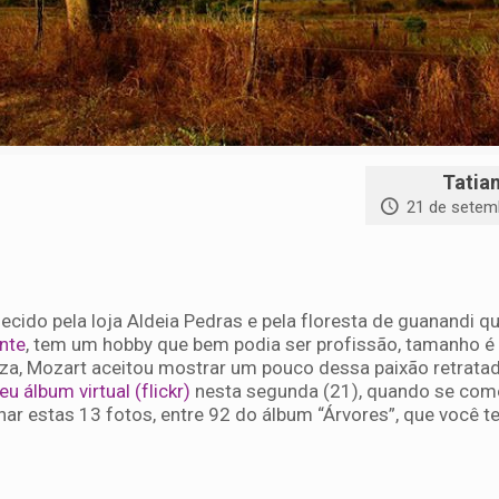
Tatia
21 de setem
cido pela loja Aldeia Pedras e pela floresta de guanandi qu
nte
, tem um hobby que bem podia ser profissão, tamanho é
eza, Mozart aceitou mostrar um pouco dessa paixão retrata
u álbum virtual (flickr)
nesta segunda (21), quando se co
ionar estas 13 fotos, entre 92 do álbum “Árvores”, que você 