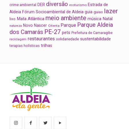
diversão
Estrada de
DER
crime ambiental
ecoturismo
lazer
Aldeia
Fórum Socioambiental de Aldeia
guia
guias
meio ambiente
Mata Atlântica
música
Natal
lixo
Parque Aldeia
Parque
Novo Nascer
Oitenta
natureza
PE-27
dos Camarás
pets
Prefeitura de Camaragibe
restaurantes
sustentabilidade
solidariedade
reciclagem
trilhas
terapias holísticas