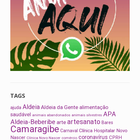
TAGS
Aldeia
Aldeia da Gente
alimentação
ajuda
APA
saudável
animais abandonados
animais silvestres
artesanato
Aldeia-Beberibe
arte
Bares
Camaragibe
Clínica Hospitalar Novo
Carnaval
coronavírus
Nascer
CPRH
Clínica Novo Nascer
comércio