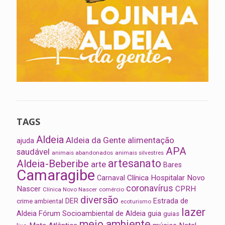
TAGS
Aldeia
Aldeia da Gente
alimentação
ajuda
APA
saudável
animais abandonados
animais silvestres
artesanato
Aldeia-Beberibe
arte
Bares
Camaragibe
Clínica Hospitalar Novo
Carnaval
coronavírus
Nascer
CPRH
Clínica Novo Nascer
comércio
diversão
Estrada de
DER
crime ambiental
ecoturismo
lazer
Aldeia
Fórum Socioambiental de Aldeia
guia
guias
meio ambiente