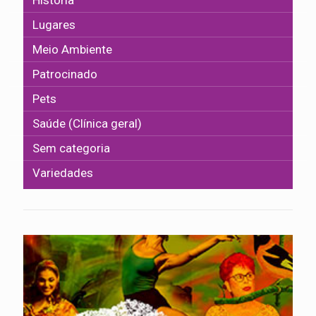
Lugares
Meio Ambiente
Patrocinado
Pets
Saúde (Clínica geral)
Sem categoria
Variedades