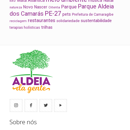
Mata Atlântica
música
Natal
lixo
Parque Aldeia
Parque
Novo Nascer
Oitenta
natureza
PE-27
dos Camarás
pets
Prefeitura de Camaragibe
restaurantes
sustentabilidade
solidariedade
reciclagem
trilhas
terapias holísticas
Sobre nós