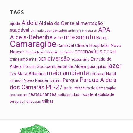
TAGS
Aldeia
Aldeia da Gente
alimentação
ajuda
APA
saudável
animais abandonados
animais silvestres
artesanato
Aldeia-Beberibe
arte
Bares
Camaragibe
Clínica Hospitalar Novo
Carnaval
coronavírus
Nascer
CPRH
Clínica Novo Nascer
comércio
diversão
Estrada de
DER
crime ambiental
ecoturismo
lazer
Aldeia
Fórum Socioambiental de Aldeia
guia
guias
meio ambiente
Mata Atlântica
música
Natal
lixo
Parque Aldeia
Parque
Novo Nascer
Oitenta
natureza
PE-27
dos Camarás
pets
Prefeitura de Camaragibe
restaurantes
sustentabilidade
solidariedade
reciclagem
trilhas
terapias holísticas