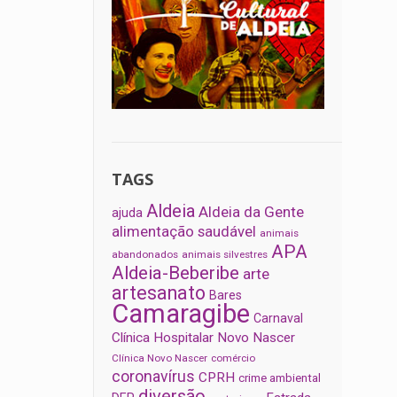
TAGS
Aldeia
Aldeia da Gente
ajuda
alimentação saudável
animais
APA
abandonados
animais silvestres
Aldeia-Beberibe
arte
artesanato
Bares
Camaragibe
Carnaval
Clínica Hospitalar Novo Nascer
Clínica Novo Nascer
comércio
coronavírus
CPRH
crime ambiental
diversão