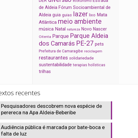
Estrada
DER
ecoturismo
de Aldeia
Fórum Socioambiental de
lazer
Aldeia
Mata
guia
guias
lixo
meio ambiente
Atlântica
música
Natal
Novo Nascer
natureza
Parque Aldeia
Parque
Oitenta
PE-27
dos Camarás
pets
Prefeitura de Camaragibe
reciclagem
restaurantes
solidariedade
sustentabilidade
terapias holísticas
trilhas
extos recentes
Pesquisadores descobrem nova espécie de
perereca na Apa Aldeia-Beberibe
Audiência pública é marcada por bate-boca e
falta de luz