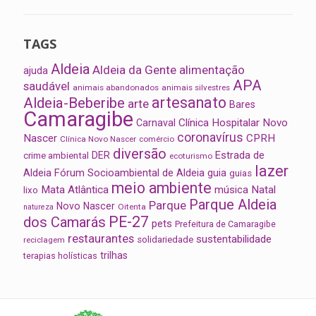
TAGS
Aldeia
Aldeia da Gente
alimentação
ajuda
APA
saudável
animais abandonados
animais silvestres
artesanato
Aldeia-Beberibe
arte
Bares
Camaragibe
Clínica Hospitalar Novo
Carnaval
coronavírus
Nascer
CPRH
Clínica Novo Nascer
comércio
diversão
Estrada de
DER
crime ambiental
ecoturismo
lazer
Aldeia
Fórum Socioambiental de Aldeia
guia
guias
meio ambiente
Mata Atlântica
música
Natal
lixo
Parque Aldeia
Parque
Novo Nascer
Oitenta
natureza
PE-27
dos Camarás
pets
Prefeitura de Camaragibe
restaurantes
sustentabilidade
solidariedade
reciclagem
trilhas
terapias holísticas