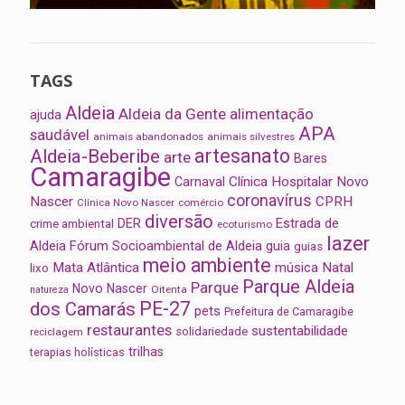
TAGS
Aldeia
Aldeia da Gente
alimentação
ajuda
APA
saudável
animais abandonados
animais silvestres
artesanato
Aldeia-Beberibe
arte
Bares
Camaragibe
Clínica Hospitalar Novo
Carnaval
coronavírus
Nascer
CPRH
Clínica Novo Nascer
comércio
diversão
Estrada de
DER
crime ambiental
ecoturismo
lazer
Aldeia
Fórum Socioambiental de Aldeia
guia
guias
meio ambiente
Mata Atlântica
música
Natal
lixo
Parque Aldeia
Parque
Novo Nascer
Oitenta
natureza
PE-27
dos Camarás
pets
Prefeitura de Camaragibe
restaurantes
sustentabilidade
solidariedade
reciclagem
trilhas
terapias holísticas