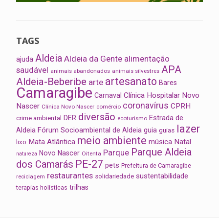
TAGS
Aldeia
Aldeia da Gente
alimentação
ajuda
APA
saudável
animais abandonados
animais silvestres
artesanato
Aldeia-Beberibe
arte
Bares
Camaragibe
Clínica Hospitalar Novo
Carnaval
coronavírus
Nascer
CPRH
Clínica Novo Nascer
comércio
diversão
Estrada de
DER
crime ambiental
ecoturismo
lazer
Aldeia
Fórum Socioambiental de Aldeia
guia
guias
meio ambiente
Mata Atlântica
música
Natal
lixo
Parque Aldeia
Parque
Novo Nascer
Oitenta
natureza
PE-27
dos Camarás
pets
Prefeitura de Camaragibe
restaurantes
sustentabilidade
solidariedade
reciclagem
trilhas
terapias holísticas