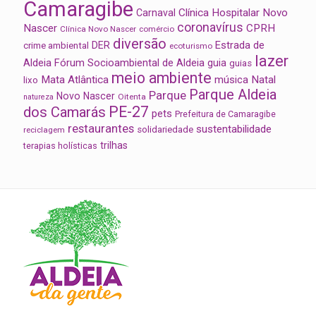
Camaragibe
Clínica Hospitalar Novo
Carnaval
coronavírus
Nascer
CPRH
Clínica Novo Nascer
comércio
diversão
Estrada de
DER
crime ambiental
ecoturismo
lazer
Aldeia
Fórum Socioambiental de Aldeia
guia
guias
meio ambiente
Mata Atlântica
música
Natal
lixo
Parque Aldeia
Parque
Novo Nascer
Oitenta
natureza
PE-27
dos Camarás
pets
Prefeitura de Camaragibe
restaurantes
sustentabilidade
solidariedade
reciclagem
trilhas
terapias holísticas