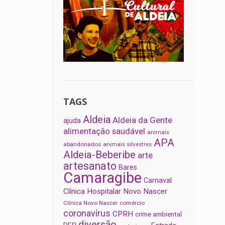
TAGS
Aldeia
Aldeia da Gente
ajuda
alimentação saudável
animais
APA
abandonados
animais silvestres
Aldeia-Beberibe
arte
artesanato
Bares
Camaragibe
Carnaval
Clínica Hospitalar Novo Nascer
Clínica Novo Nascer
comércio
coronavírus
CPRH
crime ambiental
diversão