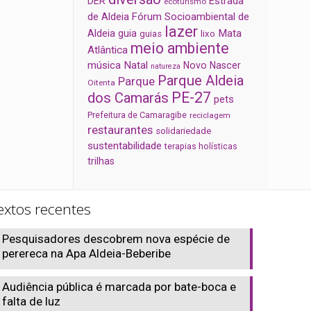
Estrada
DER
ecoturismo
de Aldeia
Fórum Socioambiental de
lazer
Aldeia
Mata
guia
guias
lixo
meio ambiente
Atlântica
música
Natal
Novo Nascer
natureza
Parque Aldeia
Parque
Oitenta
PE-27
dos Camarás
pets
Prefeitura de Camaragibe
reciclagem
restaurantes
solidariedade
sustentabilidade
terapias holísticas
trilhas
extos recentes
Pesquisadores descobrem nova espécie de
perereca na Apa Aldeia-Beberibe
Audiência pública é marcada por bate-boca e
falta de luz