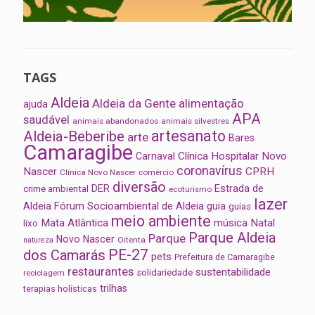
TAGS
Aldeia
Aldeia da Gente
alimentação
ajuda
APA
saudável
animais abandonados
animais silvestres
artesanato
Aldeia-Beberibe
arte
Bares
Camaragibe
Clínica Hospitalar Novo
Carnaval
coronavírus
Nascer
CPRH
Clínica Novo Nascer
comércio
diversão
Estrada de
DER
crime ambiental
ecoturismo
lazer
Aldeia
Fórum Socioambiental de Aldeia
guia
guias
meio ambiente
Mata Atlântica
música
Natal
lixo
Parque Aldeia
Parque
Novo Nascer
Oitenta
natureza
PE-27
dos Camarás
pets
Prefeitura de Camaragibe
restaurantes
sustentabilidade
solidariedade
reciclagem
trilhas
terapias holísticas