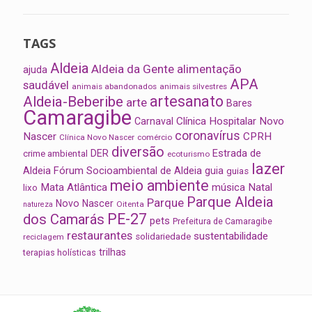
TAGS
Aldeia
Aldeia da Gente
alimentação
ajuda
APA
saudável
animais abandonados
animais silvestres
artesanato
Aldeia-Beberibe
arte
Bares
Camaragibe
Clínica Hospitalar Novo
Carnaval
coronavírus
Nascer
CPRH
Clínica Novo Nascer
comércio
diversão
Estrada de
DER
crime ambiental
ecoturismo
lazer
Aldeia
Fórum Socioambiental de Aldeia
guia
guias
meio ambiente
Mata Atlântica
música
Natal
lixo
Parque Aldeia
Parque
Novo Nascer
Oitenta
natureza
PE-27
dos Camarás
pets
Prefeitura de Camaragibe
restaurantes
sustentabilidade
solidariedade
reciclagem
trilhas
terapias holísticas