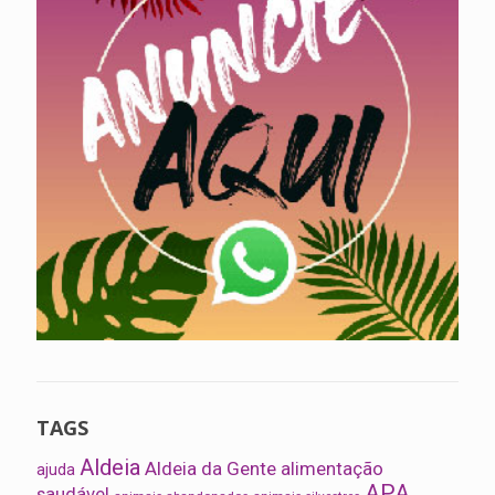
TAGS
Aldeia
Aldeia da Gente
alimentação
ajuda
APA
saudável