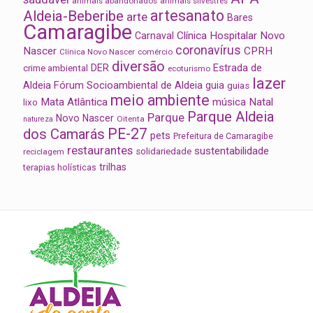
animais abandonados
animais silvestres
artesanato
Aldeia-Beberibe
arte
Bares
Camaragibe
Clínica Hospitalar Novo
Carnaval
coronavírus
Nascer
CPRH
Clínica Novo Nascer
comércio
diversão
Estrada de
DER
crime ambiental
ecoturismo
lazer
Aldeia
Fórum Socioambiental de Aldeia
guia
guias
meio ambiente
Mata Atlântica
música
Natal
lixo
Parque Aldeia
Parque
Novo Nascer
Oitenta
natureza
PE-27
dos Camarás
pets
Prefeitura de Camaragibe
restaurantes
sustentabilidade
solidariedade
reciclagem
trilhas
terapias holísticas