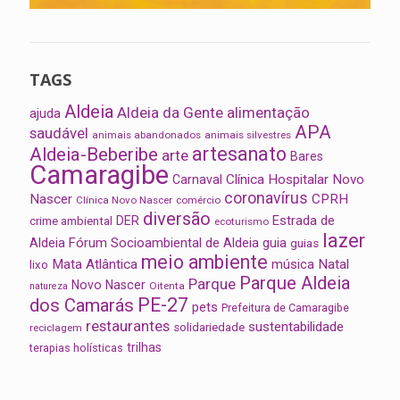
TAGS
Aldeia
Aldeia da Gente
alimentação
ajuda
APA
saudável
animais abandonados
animais silvestres
artesanato
Aldeia-Beberibe
arte
Bares
Camaragibe
Clínica Hospitalar Novo
Carnaval
coronavírus
Nascer
CPRH
Clínica Novo Nascer
comércio
diversão
Estrada de
DER
crime ambiental
ecoturismo
lazer
Aldeia
Fórum Socioambiental de Aldeia
guia
guias
meio ambiente
Mata Atlântica
música
Natal
lixo
Parque Aldeia
Parque
Novo Nascer
Oitenta
natureza
PE-27
dos Camarás
pets
Prefeitura de Camaragibe
restaurantes
sustentabilidade
solidariedade
reciclagem
trilhas
terapias holísticas