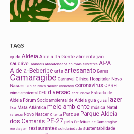
TAGS
Aldeia
Aldeia da Gente
alimentação
ajuda
APA
saudável
animais abandonados
animais silvestres
artesanato
Aldeia-Beberibe
arte
Bares
Camaragibe
Clínica Hospitalar Novo
Carnaval
coronavírus
Nascer
CPRH
Clínica Novo Nascer
comércio
diversão
Estrada de
DER
crime ambiental
ecoturismo
lazer
Aldeia
Fórum Socioambiental de Aldeia
guia
guias
meio ambiente
Mata Atlântica
música
Natal
lixo
Parque Aldeia
Parque
Novo Nascer
Oitenta
natureza
PE-27
dos Camarás
pets
Prefeitura de Camaragibe
restaurantes
sustentabilidade
solidariedade
reciclagem