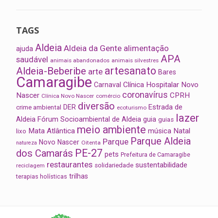
TAGS
Aldeia
Aldeia da Gente
alimentação
ajuda
APA
saudável
animais abandonados
animais silvestres
artesanato
Aldeia-Beberibe
arte
Bares
Camaragibe
Clínica Hospitalar Novo
Carnaval
coronavírus
Nascer
CPRH
Clínica Novo Nascer
comércio
diversão
Estrada de
DER
crime ambiental
ecoturismo
lazer
Aldeia
Fórum Socioambiental de Aldeia
guia
guias
meio ambiente
Mata Atlântica
música
Natal
lixo
Parque Aldeia
Parque
Novo Nascer
Oitenta
natureza
PE-27
dos Camarás
pets
Prefeitura de Camaragibe
restaurantes
sustentabilidade
solidariedade
reciclagem
trilhas
terapias holísticas