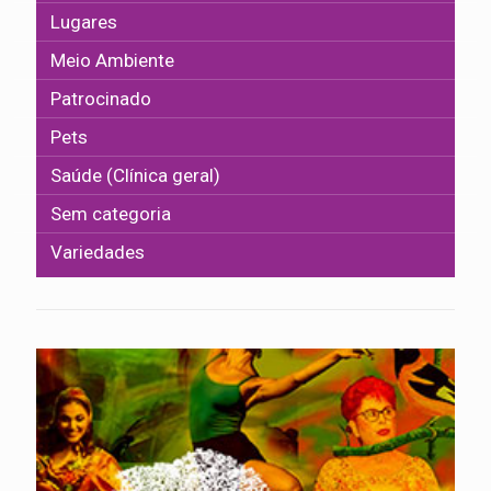
Lugares
Meio Ambiente
Patrocinado
Pets
Saúde (Clínica geral)
Sem categoria
Variedades