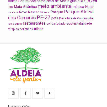
lazer
Aldeia
Fórum Socioambiental de Aldeia
guia
guias
meio ambiente
Mata Atlântica
música
Natal
lixo
Parque Aldeia
Parque
Novo Nascer
Oitenta
natureza
PE-27
dos Camarás
pets
Prefeitura de Camaragibe
restaurantes
sustentabilidade
solidariedade
reciclagem
trilhas
terapias holísticas
Sobre nós