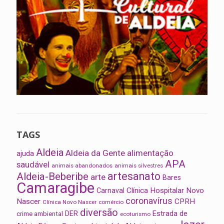
TAGS
Aldeia
Aldeia da Gente
alimentação
ajuda
APA
saudável
animais abandonados
animais silvestres
artesanato
Aldeia-Beberibe
arte
Bares
Camaragibe
Clínica Hospitalar Novo
Carnaval
coronavírus
Nascer
CPRH
Clínica Novo Nascer
comércio
diversão
Estrada de
DER
crime ambiental
ecoturismo