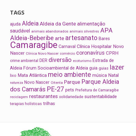
TAGS
Aldeia
Aldeia da Gente
alimentação
ajuda
APA
saudável
animais abandonados
animais silvestres
artesanato
Aldeia-Beberibe
arte
Bares
Camaragibe
Clínica Hospitalar Novo
Carnaval
coronavírus
Nascer
CPRH
Clínica Novo Nascer
comércio
diversão
Estrada de
DER
crime ambiental
ecoturismo
lazer
Aldeia
Fórum Socioambiental de Aldeia
guia
guias
meio ambiente
Mata Atlântica
música
Natal
lixo
Parque Aldeia
Parque
Novo Nascer
Oitenta
natureza
PE-27
dos Camarás
pets
Prefeitura de Camaragibe
restaurantes
sustentabilidade
solidariedade
reciclagem
trilhas
terapias holísticas