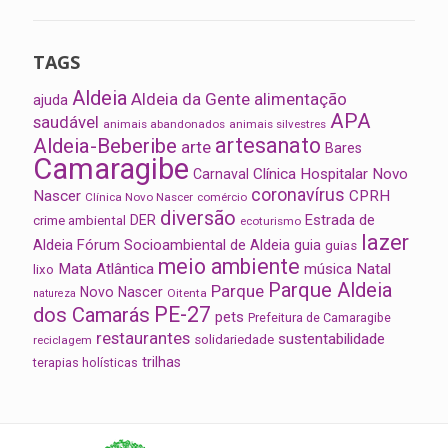
TAGS
Aldeia
Aldeia da Gente
alimentação
ajuda
APA
saudável
animais abandonados
animais silvestres
artesanato
Aldeia-Beberibe
arte
Bares
Camaragibe
Clínica Hospitalar Novo
Carnaval
coronavírus
Nascer
CPRH
Clínica Novo Nascer
comércio
diversão
Estrada de
DER
crime ambiental
ecoturismo
lazer
Aldeia
Fórum Socioambiental de Aldeia
guia
guias
meio ambiente
Mata Atlântica
música
Natal
lixo
Parque Aldeia
Parque
Novo Nascer
Oitenta
natureza
PE-27
dos Camarás
pets
Prefeitura de Camaragibe
restaurantes
sustentabilidade
solidariedade
reciclagem
trilhas
terapias holísticas