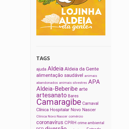
TAGS
Aldeia
Aldeia da Gente
ajuda
alimentação saudável
animais
APA
abandonados
animais silvestres
Aldeia-Beberibe
arte
artesanato
Bares
Camaragibe
Carnaval
Clínica Hospitalar Novo Nascer
Clínica Novo Nascer
comércio
coronavírus
CPRH
crime ambiental
diversão