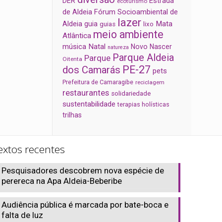
Estrada
DER
ecoturismo
de Aldeia
Fórum Socioambiental de
lazer
Aldeia
Mata
guia
guias
lixo
meio ambiente
Atlântica
música
Natal
Novo Nascer
natureza
Parque Aldeia
Parque
Oitenta
PE-27
dos Camarás
pets
Prefeitura de Camaragibe
reciclagem
restaurantes
solidariedade
sustentabilidade
terapias holísticas
trilhas
extos recentes
Pesquisadores descobrem nova espécie de
perereca na Apa Aldeia-Beberibe
Audiência pública é marcada por bate-boca e
falta de luz