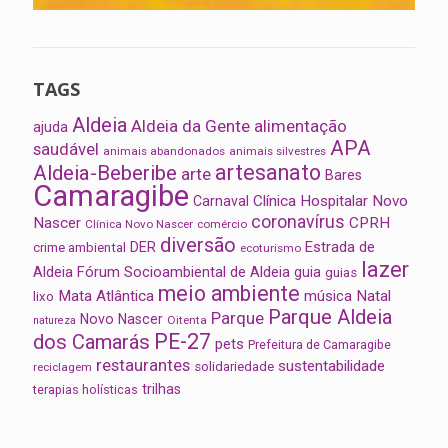
TAGS
Aldeia
Aldeia da Gente
alimentação
ajuda
APA
saudável
animais abandonados
animais silvestres
artesanato
Aldeia-Beberibe
arte
Bares
Camaragibe
Clínica Hospitalar Novo
Carnaval
coronavírus
Nascer
CPRH
Clínica Novo Nascer
comércio
diversão
Estrada de
DER
crime ambiental
ecoturismo
lazer
Aldeia
Fórum Socioambiental de Aldeia
guia
guias
meio ambiente
Mata Atlântica
música
Natal
lixo
Parque Aldeia
Parque
Novo Nascer
Oitenta
natureza
PE-27
dos Camarás
pets
Prefeitura de Camaragibe
restaurantes
sustentabilidade
solidariedade
reciclagem
trilhas
terapias holísticas