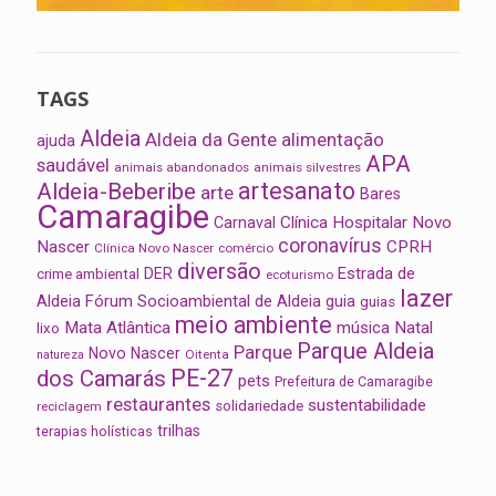
TAGS
Aldeia
Aldeia da Gente
alimentação
ajuda
APA
saudável
animais abandonados
animais silvestres
artesanato
Aldeia-Beberibe
arte
Bares
Camaragibe
Clínica Hospitalar Novo
Carnaval
coronavírus
Nascer
CPRH
Clínica Novo Nascer
comércio
diversão
Estrada de
DER
crime ambiental
ecoturismo
lazer
Aldeia
Fórum Socioambiental de Aldeia
guia
guias
meio ambiente
Mata Atlântica
música
Natal
lixo
Parque Aldeia
Parque
Novo Nascer
Oitenta
natureza
PE-27
dos Camarás
pets
Prefeitura de Camaragibe
restaurantes
sustentabilidade
solidariedade
reciclagem
trilhas
terapias holísticas