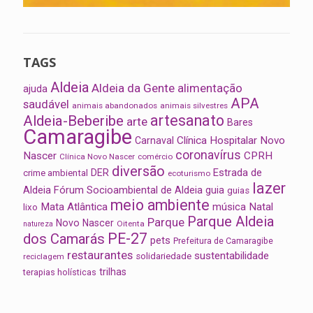
TAGS
Aldeia
Aldeia da Gente
alimentação
ajuda
APA
saudável
animais abandonados
animais silvestres
artesanato
Aldeia-Beberibe
arte
Bares
Camaragibe
Clínica Hospitalar Novo
Carnaval
coronavírus
Nascer
CPRH
Clínica Novo Nascer
comércio
diversão
Estrada de
DER
crime ambiental
ecoturismo
lazer
Aldeia
Fórum Socioambiental de Aldeia
guia
guias
meio ambiente
Mata Atlântica
música
Natal
lixo
Parque Aldeia
Parque
Novo Nascer
Oitenta
natureza
PE-27
dos Camarás
pets
Prefeitura de Camaragibe
restaurantes
sustentabilidade
solidariedade
reciclagem
trilhas
terapias holísticas