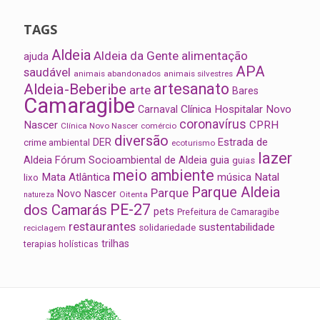
TAGS
Aldeia
Aldeia da Gente
alimentação
ajuda
APA
saudável
animais abandonados
animais silvestres
artesanato
Aldeia-Beberibe
arte
Bares
Camaragibe
Clínica Hospitalar Novo
Carnaval
coronavírus
Nascer
CPRH
Clínica Novo Nascer
comércio
diversão
Estrada de
DER
crime ambiental
ecoturismo
lazer
Aldeia
Fórum Socioambiental de Aldeia
guia
guias
meio ambiente
Mata Atlântica
música
Natal
lixo
Parque Aldeia
Parque
Novo Nascer
Oitenta
natureza
PE-27
dos Camarás
pets
Prefeitura de Camaragibe
restaurantes
sustentabilidade
solidariedade
reciclagem
trilhas
terapias holísticas