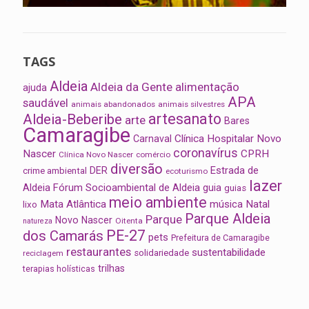
TAGS
Aldeia
Aldeia da Gente
alimentação
ajuda
APA
saudável
animais abandonados
animais silvestres
artesanato
Aldeia-Beberibe
arte
Bares
Camaragibe
Clínica Hospitalar Novo
Carnaval
coronavírus
Nascer
CPRH
Clínica Novo Nascer
comércio
diversão
Estrada de
DER
crime ambiental
ecoturismo
lazer
Aldeia
Fórum Socioambiental de Aldeia
guia
guias
meio ambiente
Mata Atlântica
música
Natal
lixo
Parque Aldeia
Parque
Novo Nascer
Oitenta
natureza
PE-27
dos Camarás
pets
Prefeitura de Camaragibe
restaurantes
sustentabilidade
solidariedade
reciclagem
trilhas
terapias holísticas