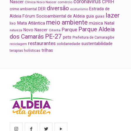
coronavírus
Nascer
CPRH
Clínica Novo Nascer
comércio
diversão
Estrada de
DER
crime ambiental
ecoturismo
lazer
Aldeia
Fórum Socioambiental de Aldeia
guia
guias
meio ambiente
Mata Atlântica
música
Natal
lixo
Parque Aldeia
Parque
Novo Nascer
Oitenta
natureza
PE-27
dos Camarás
pets
Prefeitura de Camaragibe
restaurantes
sustentabilidade
solidariedade
reciclagem
trilhas
terapias holísticas