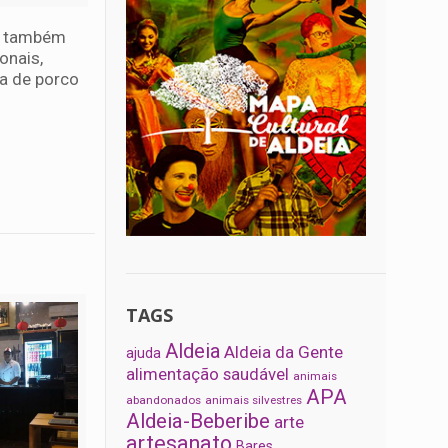
na também
onais,
a de porco
TAGS
Aldeia
Aldeia da Gente
ajuda
alimentação saudável
animais
APA
abandonados
animais silvestres
Aldeia-Beberibe
arte
artesanato
Bares