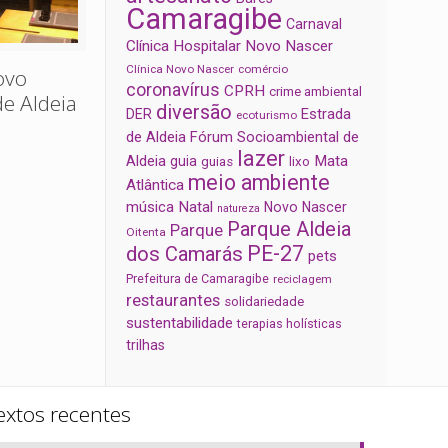
Camaragibe
Carnaval
Clínica Hospitalar Novo Nascer
Clínica Novo Nascer
comércio
ovo
coronavírus
CPRH
crime ambiental
de Aldeia
diversão
Estrada
DER
ecoturismo
de Aldeia
Fórum Socioambiental de
lazer
Aldeia
Mata
guia
guias
lixo
meio ambiente
Atlântica
música
Natal
Novo Nascer
natureza
Parque Aldeia
Parque
Oitenta
PE-27
dos Camarás
pets
Prefeitura de Camaragibe
reciclagem
restaurantes
solidariedade
sustentabilidade
terapias holísticas
trilhas
extos recentes