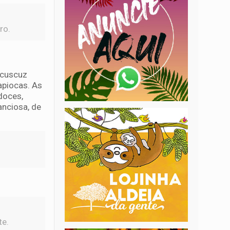
ro.
 cuscuz
tapiocas. As
doces,
anciosa, de
te.