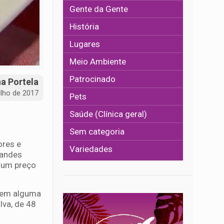
Gente da Gente
História
Lugares
Meio Ambiente
Patrocinado
na Portela
ulho de 2017
Pets
Saúde (Clínica geral)
Sem categoria
ores e
Variedades
randes
a um preço
a em alguma
lva, de 48