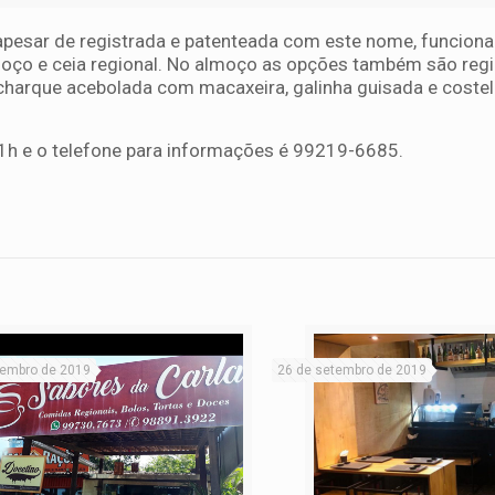
 apesar de registrada e patenteada com este nome, funcio
oço e ceia regional. No almoço as opções também são regi
harque acebolada com macaxeira, galinha guisada e costel
1h e o telefone para informações é 99219-6685.
vembro de 2019
26 de setembro de 2019