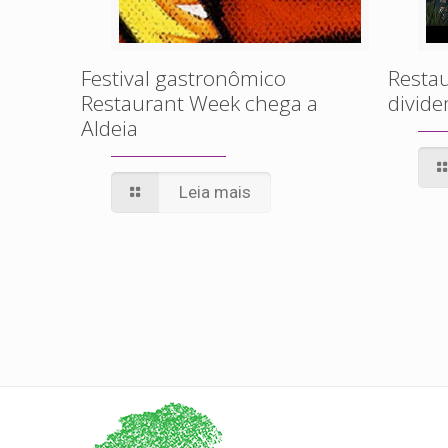
Festival gastronômico
Restau
Restaurant Week chega a
divid
Aldeia
Leia mais