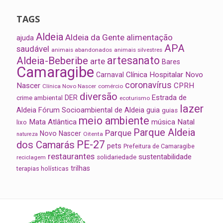
TAGS
Aldeia
Aldeia da Gente
alimentação
ajuda
APA
saudável
animais abandonados
animais silvestres
artesanato
Aldeia-Beberibe
arte
Bares
Camaragibe
Clínica Hospitalar Novo
Carnaval
coronavírus
Nascer
CPRH
Clínica Novo Nascer
comércio
diversão
Estrada de
DER
crime ambiental
ecoturismo
lazer
Aldeia
Fórum Socioambiental de Aldeia
guia
guias
meio ambiente
Mata Atlântica
música
Natal
lixo
Parque Aldeia
Parque
Novo Nascer
Oitenta
natureza
PE-27
dos Camarás
pets
Prefeitura de Camaragibe
restaurantes
sustentabilidade
solidariedade
reciclagem
trilhas
terapias holísticas