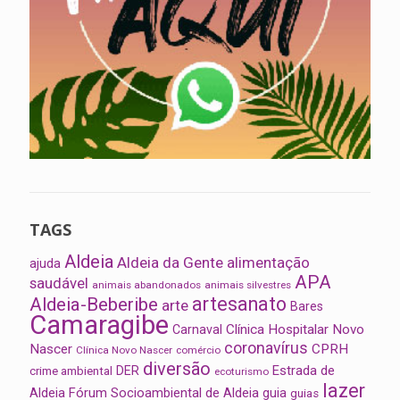
TAGS
Aldeia
Aldeia da Gente
alimentação
ajuda
APA
saudável
animais abandonados
animais silvestres
artesanato
Aldeia-Beberibe
arte
Bares
Camaragibe
Clínica Hospitalar Novo
Carnaval
coronavírus
Nascer
CPRH
Clínica Novo Nascer
comércio
diversão
Estrada de
DER
crime ambiental
ecoturismo
lazer
Aldeia
Fórum Socioambiental de Aldeia
guia
guias